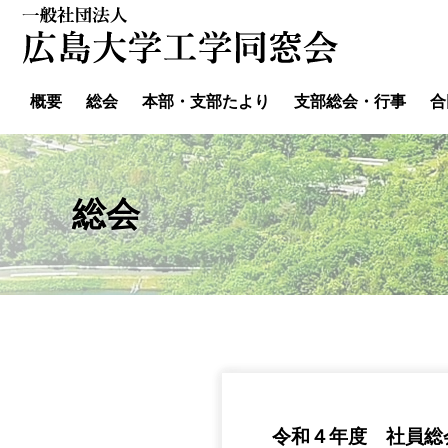
コ
ン
テ
ン
概要
総会
本部・支部たより
支部総会・行事
合
ツ
へ
ス
キ
ッ
総会
プ
令和４年度 社員総