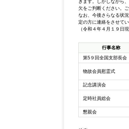
きます。しかしながら、
欠をご判断ください。ご
なお、今後さらなる状況
定の方に連絡をさせてい
（令和４年４月１９日現
行事名称
第5９回全国支部長会
物故会員慰霊式
記念講演会
定時社員総会
懇親会